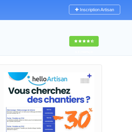
Inscription Artisan
9,5
(100%)
0
votes