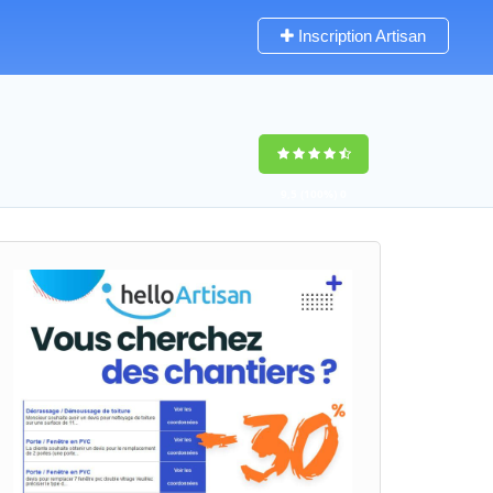
Inscription Artisan
9,5
(100%)
0
votes