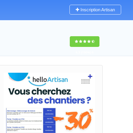
Inscription Artisan
9,5
(100%)
0
votes