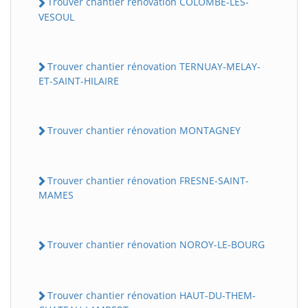
Trouver chantier rénovation COLOMBE-LES-
VESOUL
Trouver chantier rénovation TERNUAY-MELAY-
ET-SAINT-HILAIRE
Trouver chantier rénovation MONTAGNEY
BatiWebPro
B
Assistant en ligne
Trouver chantier rénovation FRESNE-SAINT-
MAMES
B
Trouver chantier rénovation NOROY-LE-BOURG
Trouver chantier rénovation HAUT-DU-THEM-
BatiWebPro