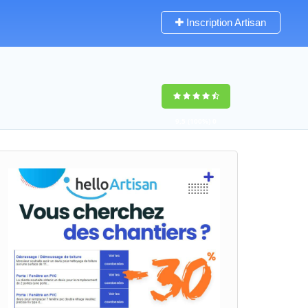
Inscription Artisan
9,5
(100%)
0
votes