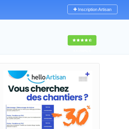
Inscription Artisan
9,5
(100%)
0
votes