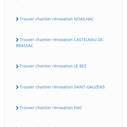
Trouver chantier rénovation NOAILHAC
Trouver chantier rénovation CASTELNAU-DE-
BRASSAC
Trouver chantier rénovation LE BEZ
BatiWebPro
B
Assistant en ligne
Trouver chantier rénovation SAINT-GAUZENS
B
Trouver chantier rénovation FIAC
BatiWebPro